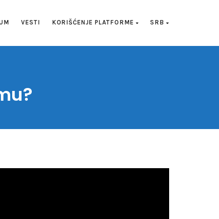
UM
VESTI
KORIŠĆENJE PLATFORME
SRB
rmu?