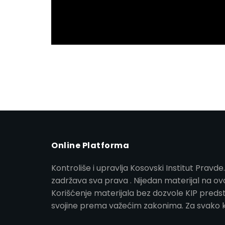
Online Platforma
Kontroliše i upravlja Kosovski Institut Pravde.
zadržava sva prava . Nijedan materijal na ov
Korišćenje materijala bez dozvole KIP predst
svojine prema važećim zakonima. Za svako kr