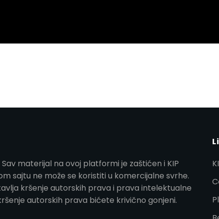
L
 Sav materijal na ovoj platformi je zaštićen i KIP
K
om sajtu ne može se koristiti u komercijalne svrhe.
C
avlja kršenje autorskih prava i prava intelektualne
P
šenje autorskih prava bićete krivično gonjeni.
B