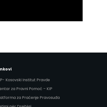
inkovi
IP- Kosovski Institut Pravde
entar za Pravni Pomoć – KIP
latforma za Praćenje Pravosuđa
etimi për Drejtësi