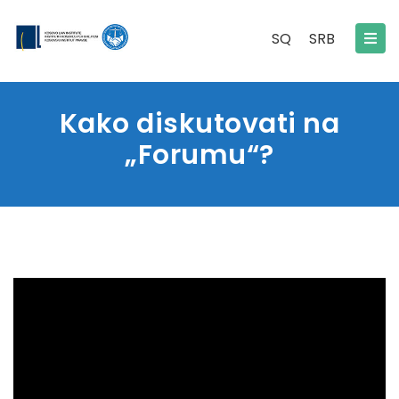
SQ
SRB
Kako diskutovati na
„Forumu“?