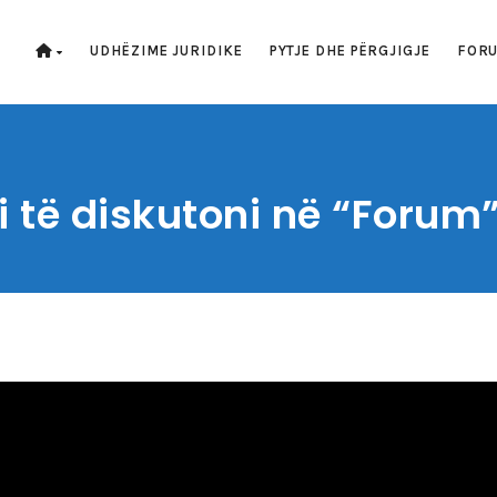
UDHËZIME JURIDIKE
PYTJE DHE PËRGJIGJE
FOR
i të diskutoni në “Forum