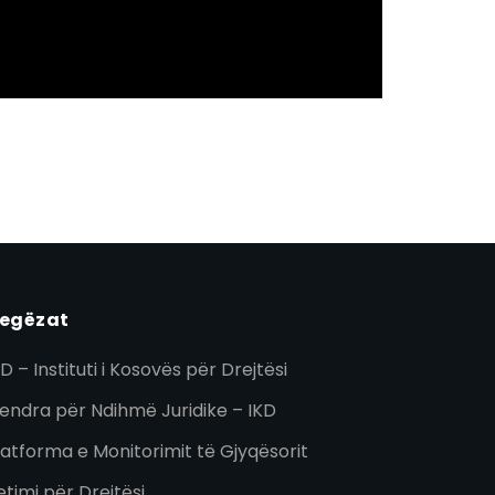
egëzat
KD – Instituti i Kosovës për Drejtësi
endra për Ndihmë Juridike – IKD
latforma e Monitorimit të Gjyqësorit
etimi për Drejtësi