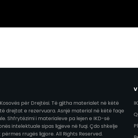
V
Kosovës për Drejtësi. Të gjitha materialet në këtë
I
ë drejtat e rezervuara. Asnjë material në këtë faqe
Q
. Shfrytëzimi i materialeve pa lejen e IKD-së
P
nës intelektuale sipas ligjeve në fuqi. Çdo shkelje
t përmes rrugës ligjore. All Rights Reserved.
B