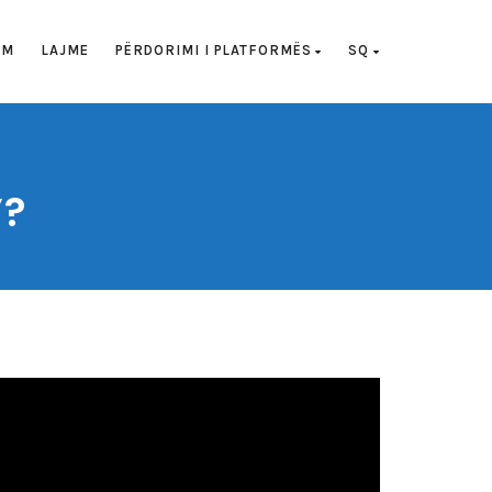
UM
LAJME
PËRDORIMI I PLATFORMËS
SQ
”?