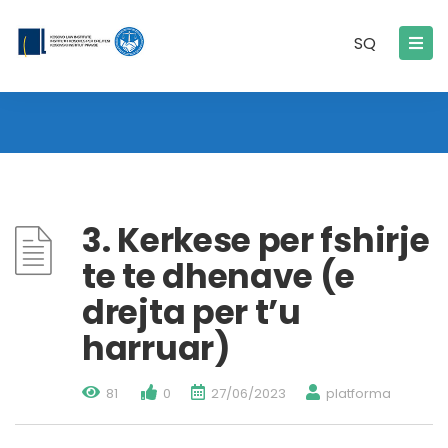
SQ
3. Kerkese per fshirje
te te dhenave (e
drejta per t’u
harruar)
81
0
27/06/2023
platforma