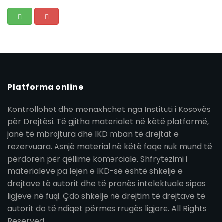
Platforma online
Kontrollohet dhe menaxhohet nga Instituti i Kosovës
për Drejtësi. Të gjitha materialet në këtë platformë,
janë të mbrojtura dhe IKD mban të drejtat e
rezervuara. Asnjë material në këtë faqe nuk mund të
përdoren për qëllime komerciale. Shfrytëzimi i
materialeve pa lejen e IKD-së është shkelje e
drejtave të autorit dhe të pronës intelektuale sipas
ligjeve në fuqi. Çdo shkelje në drejtim të drejtave të
autorit do të ndiqet përmes rrugës ligjore. All Rights
Reserved.