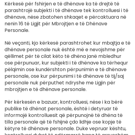
Kërkesë për fshirjen e të dhënave ka të drejtë të
parashtrojë subjekti i të dhënave tek kontrolluesi i të
dhënave, nëse zbatohen shkaqet e përcaktuara në
nenin 16 të Ligjit për Mbrojtjen e të Dhënave
Personale.
Në veçanti, kjo kërkesë parashtrohet kur mbajtja e të
dhënave personale nuk është më e nevojshme për
qëllimet për të cilat këto të dhëna janë mbledhur
ose përpunuar, kur subjekti i të dhënave ka tërhequr
pëlqimin ose kundërshton përpunimin e të dhënave
personale, ose kur përpunimi i të dhënave të tij/saj
personale nuk përputhet ndryshe me Ligjin për
mbrojtjen e të dhënave personale.
Për kërkesën e bazuar, kontrolluesi, nëse i ka bërë
publike të dhënat personale, është i detyruar të
informojë kontrolluesit që përpunojnë të dhëna të
tilla personale që të fshijnë çdo lidhje ose kopje të
këtyre të dhënave personale. Duke vepruar kështu,