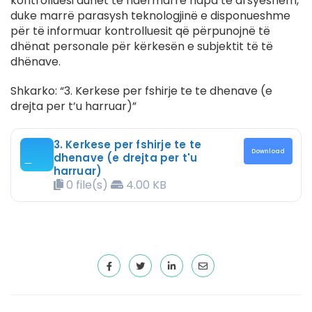
kontrolluesi duhet të ndërmarrë hapa të arsyeshëm,
duke marrë parasysh teknologjinë e disponueshme
për të informuar kontrolluesit që përpunojnë të
dhënat personale për kërkesën e subjektit të të
dhënave.
Shkarko: “3. Kerkese per fshirje te te dhenave (e
drejta per t’u harruar)”
3. Kerkese per fshirje te te
Download
dhenave (e drejta per t'u
harruar)
0 file(s)
4.00 KB