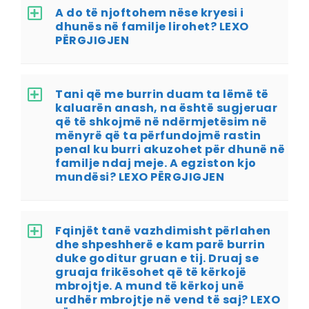
A do të njoftohem nëse kryesi i
dhunës në familje lirohet? LEXO
PËRGJIGJEN
Tani që me burrin duam ta lëmë të
kaluarën anash, na është sugjeruar
që të shkojmë në ndërmjetësim në
mënyrë që ta përfundojmë rastin
penal ku burri akuzohet për dhunë në
familje ndaj meje. A egziston kjo
mundësi? LEXO PËRGJIGJEN
Fqinjët tanë vazhdimisht përlahen
dhe shpeshherë e kam parë burrin
duke goditur gruan e tij. Druaj se
gruaja frikësohet që të kërkojë
mbrojtje. A mund të kërkoj unë
urdhër mbrojtje në vend të saj? LEXO