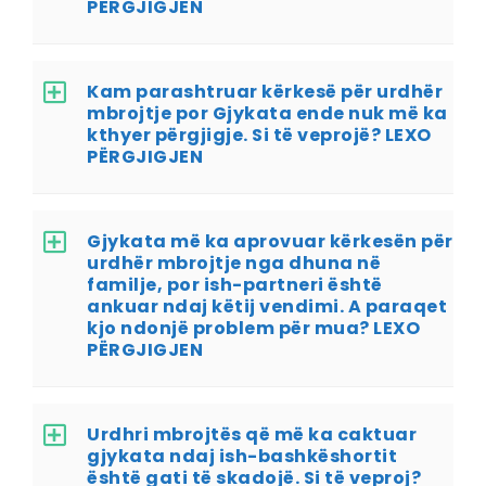
PËRGJIGJEN
Kam parashtruar kërkesë për urdhër
mbrojtje por Gjykata ende nuk më ka
kthyer përgjigje. Si të veprojë? LEXO
PËRGJIGJEN
Gjykata më ka aprovuar kërkesën për
urdhër mbrojtje nga dhuna në
familje, por ish-partneri është
ankuar ndaj këtij vendimi. A paraqet
kjo ndonjë problem për mua? LEXO
PËRGJIGJEN
Urdhri mbrojtës që më ka caktuar
gjykata ndaj ish-bashkëshortit
është gati të skadojë. Si të veproj?