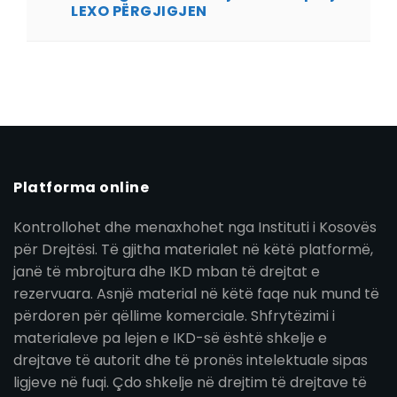
LEXO PËRGJIGJEN
Platforma online
Kontrollohet dhe menaxhohet nga Instituti i Kosovës
për Drejtësi. Të gjitha materialet në këtë platformë,
janë të mbrojtura dhe IKD mban të drejtat e
rezervuara. Asnjë material në këtë faqe nuk mund të
përdoren për qëllime komerciale. Shfrytëzimi i
materialeve pa lejen e IKD-së është shkelje e
drejtave të autorit dhe të pronës intelektuale sipas
ligjeve në fuqi. Çdo shkelje në drejtim të drejtave të