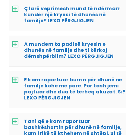
Çfarë veprimesh mund të ndërmarr
kundër një kryesi të dhunës në
familje? LEXO PËRGJIGJEN
A mundem ta padisë kryesin e
dhunës në familje dhe ti kërkoj
dëmshpërblim? LEXO PËRGJIGJEN
E kam raportuar burrin për dhunë në
familje kohë më parë. Por tash jemi
pajtuar dhe dua të tërheq akuzat. Si?
LEXO PËRGJIGJEN
Tani që e kam raportuar
bashkëshortin për dhunë në familje,
kam frikë të kthehem në shtëpi. Si të