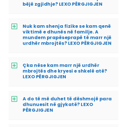
bëjë zgjidhje? LEXO PËRGJIGJEN
Nuk kam shenja fizike se kam qenë
viktimë e dhunës në familje. A
mundem prapëseprapë të marr një
urdhër mbrojtës? LEXO PËRGJIGJEN
Çka nëse kam marr një urdhër
mbrojtës dhe kryesi e shkelë atë?
LEXO PËRGJIGJEN
A do të më duhet të dëshmojë para
dhunuesit në gjykatë? LEXO
PËRGJIGJEN