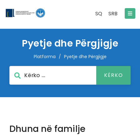
SQ
SRB
Pyetje dhe Përgjigje
Platforma
/
Pyetje dhe Përgjigje
Dhuna në familje