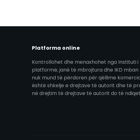
Platforma online
Kontrollohet dhe menaxhohet nga Instituti i 
platformë, janë të mbrojtura dhe IKD mban t
nuk mund të përdoren për qëllime komerciale
është shkelje e drejtave të autorit dhe të pro
në drejtim të drejtave të autorit do të ndiqe