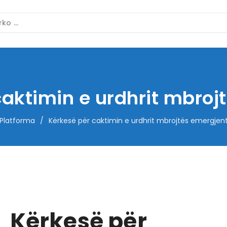
caktimin e urdhrit mbroj
Platforma
/
Kërkesë për caktimin e urdhrit mbrojtës emergjen
Kërkesë për