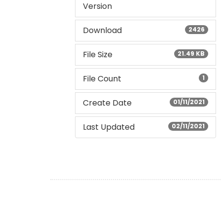
Version
Download
2426
File Size
21.49 KB
File Count
1
Create Date
01/11/2021
Last Updated
02/11/2021