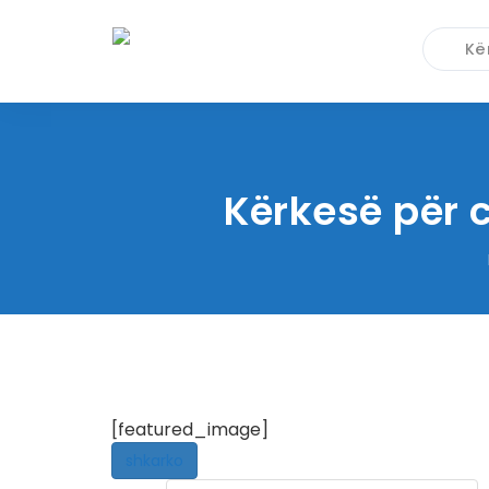
Kërkesë për 
[featured_image]
shkarko