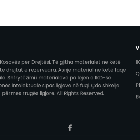
V
Kosovës për Drejtësi. Të gjitha materialet në këtë
I
ë drejtat e rezervuara. Asnjë material në këtë faqe
Q
. Shfrytëzimi i materialeve pa lejen e IKD-së
P
nës intelektuale sipas ligjeve në fuqi. Çdo shkelje
t përmes rrugës ligjore. All Rights Reserved.
B