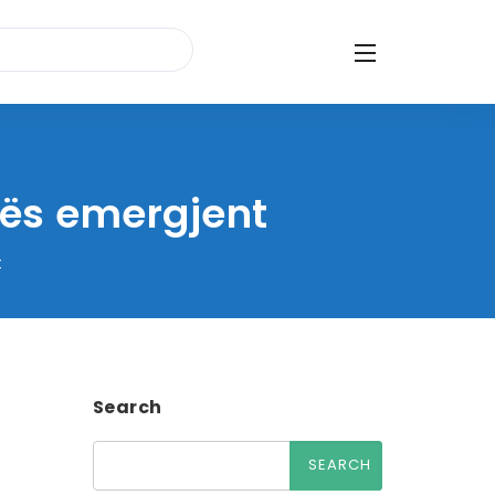
tës emergjent
t
Search