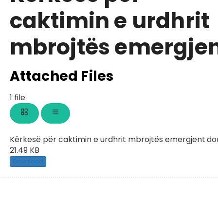
caktimin e urdhrit
mbrojtës emergje
Attached Files
1 file
Kërkesë për caktimin e urdhrit mbrojtës emergjent.do
21.49 KB
Download