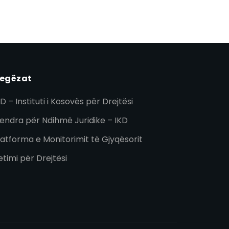
egëzat
KD – Instituti i Kosovës për Drejtësi
endra për Ndihmë Juridike – IKD
latforma e Monitorimit të Gjyqësorit
etimi për Drejtësi