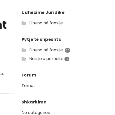
Udhëzime Juridike
nt
Dhuna në familje
Pytje të shpeshta
Dhuna në familje
25
Nasilje u porodici
12
cx
Forum
Temat
Shkarkime
No categories